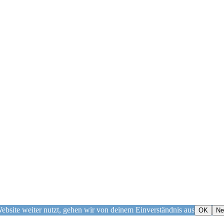
bsite weiter nutzt, gehen wir von deinem Einverständnis aus
OK
Ne