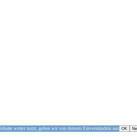
bsite weiter nutzt, gehen wir von deinem Einverständnis aus
OK
Ne