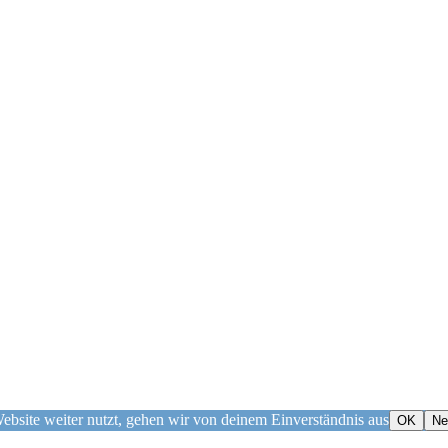
bsite weiter nutzt, gehen wir von deinem Einverständnis aus
OK
Ne